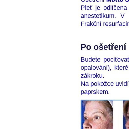
Pleť je odlíčena
anestetikum. V 
Frakční resurfaci
Po ošetření
Budete pociťovat
opalování), kter
zákroku.
Na pokožce uvidí
paprskem.