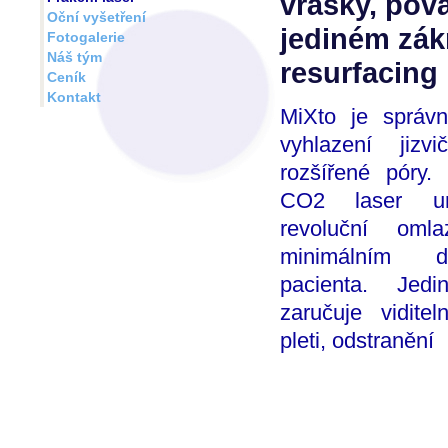
vrásky, pov
Oční vyšetření
jediném zák
Fotogalerie
Náš tým
resurfacing
Ceník
Kontakt
MiXto je správ
vyhlazení jiz
rozšířené póry.
CO2 laser um
revoluční omla
minimálním d
pacienta. Jed
zaručuje viditel
pleti, odstranění