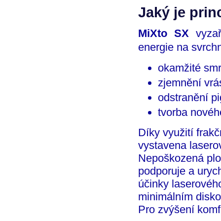
Jaký je prin
MiXto SX
vyzař
energie na svrchn
okamžité smrš
zjemnění vrá
odstranění pi
tvorba novéh
Díky využití frak
vystavena lasero
Nepoškozená ploc
podporuje a urych
účinky laserovéh
minimálním disko
Pro zvýšení komfo