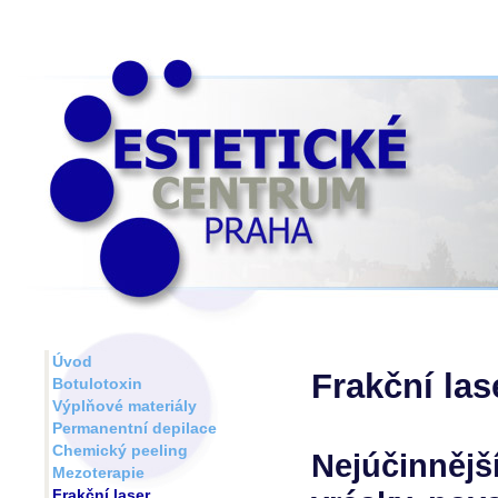
Úvod
Frakční las
Botulotoxin
Výplňové materiály
Permanentní depilace
Chemický peeling
Nejúčinnější
Mezoterapie
Frakční laser