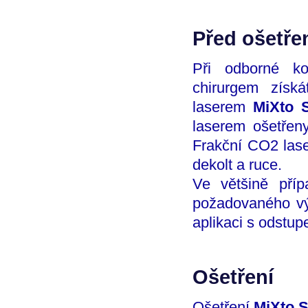
Před ošetře
Při odborné ko
chirurgem získá
laserem
MiXto 
laserem ošetřeny
Frakční CO2 las
dekolt a ruce.
Ve většině pří
požadovaného vý
aplikaci s odstup
Ošetření
Ošetření
MiXto 