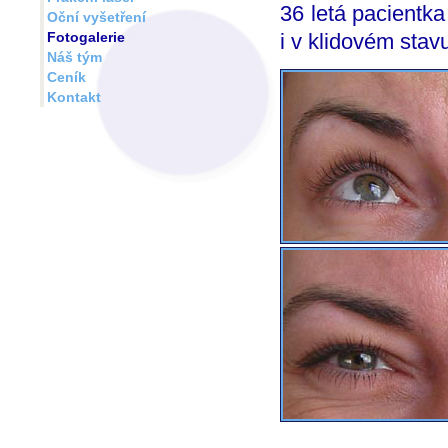
36 letá pacientka
Oční vyšetření
Fotogalerie
i v klidovém stav
Náš tým
Ceník
Kontakt