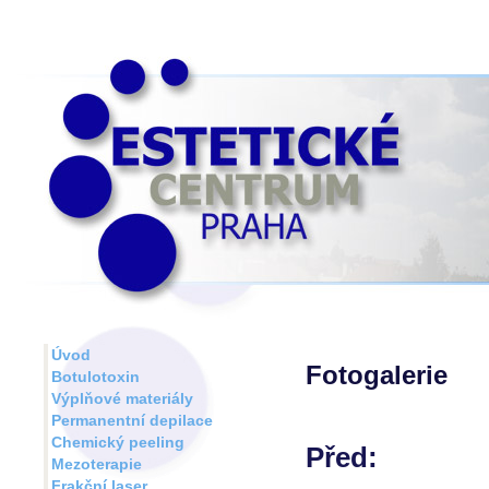
Úvod
Fotogalerie
Botulotoxin
Výplňové materiály
Permanentní depilace
Chemický peeling
Před:
Mezoterapie
Frakční laser