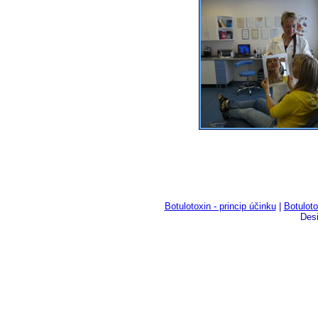
Botulotoxin - princip účinku
|
Botuloto
Des